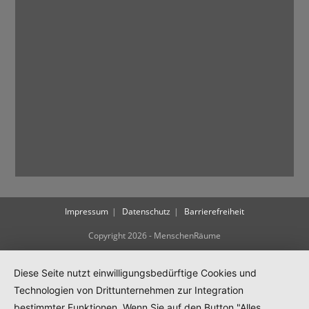
i
g
a
t
i
o
n
Impressum
Datenschutz
Barrierefreiheit
Copyright 2026 - MenschenRäume
Diese Seite nutzt einwilligungsbedürftige Cookies und
Technologien von Drittunternehmen zur Integration
bestimmter Funktionen. Wenn Sie auf den Button "Alles