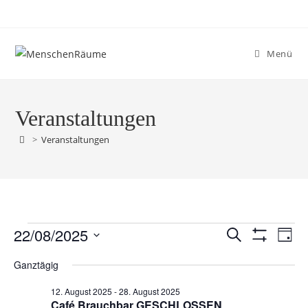
Menü
Veranstaltungen
>
Veranstaltungen
22/08/2025
V
V
S
T
F
u
e
e
D
a
I
c
Ganztägig
r
L
g
a
r
h
T
a
t
a
E
12. August 2025
-
28. August 2025
e
n
R
Café Brauchbar GESCHLOSSEN
u