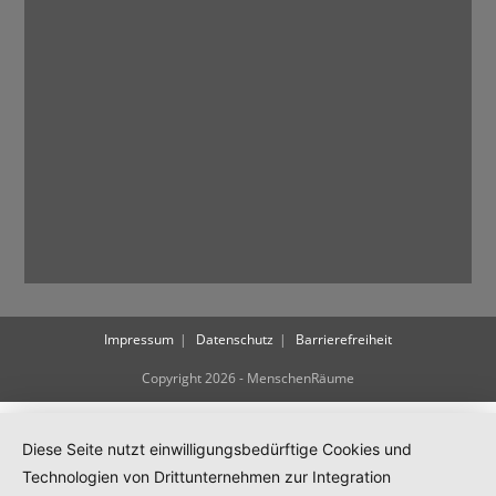
i
g
a
t
i
o
n
Impressum
Datenschutz
Barrierefreiheit
Copyright 2026 - MenschenRäume
Diese Seite nutzt einwilligungsbedürftige Cookies und
Technologien von Drittunternehmen zur Integration