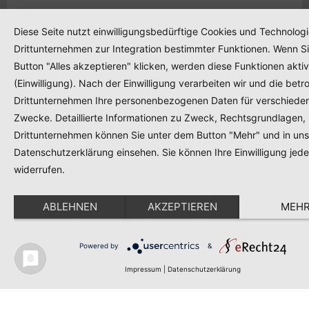
Diese Seite nutzt einwilligungsbedürftige Cookies und Technolog
Drittunternehmen zur Integration bestimmter Funktionen. Wenn S
Button "Alles akzeptieren" klicken, werden diese Funktionen aktiv
(Einwilligung). Nach der Einwilligung verarbeiten wir und die betr
Drittunternehmen Ihre personenbezogenen Daten für verschiede
Zwecke. Detaillierte Informationen zu Zweck, Rechtsgrundlagen,
Drittunternehmen können Sie unter dem Button "Mehr" und in uns
Datenschutzerklärung einsehen. Sie können Ihre Einwilligung jede
widerrufen.
ABLEHNEN
AKZEPTIEREN
MEH
Powered by
&
Impressum
Datenschutz
Barrierefreiheit
Impressum
|
Datenschutzerklärung
Trans
Copyright 2026 - MenschenRäume