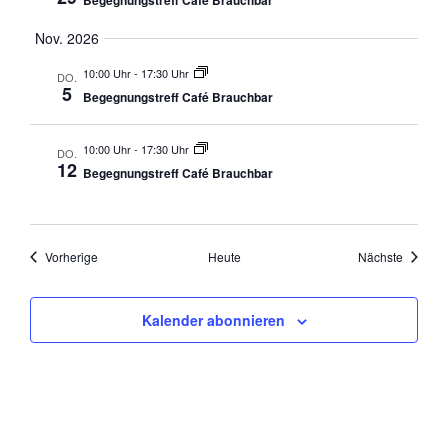
Begegnungstreff Café Brauchbar
e
n
Nov. 2026
,
10:00 Uhr
-
17:30 Uhr
DO.
5
N
Begegnungstreff Café Brauchbar
a
v
10:00 Uhr
-
17:30 Uhr
DO.
12
Begegnungstreff Café Brauchbar
i
g
a
Veranstaltungen
Veranst
Vorherige
Heute
Nächste
t
i
o
Kalender abonnieren
n