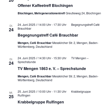
20
n
A
s
Offener Kaffeetreff Blochingen
m
N
s
Z
t
w
Blochingen, Mehrgenerationentreff
Greutleweg 24, Blochingen
E
t
a
ä
I
a
G
l
h
24. Juni 2025 // 14:00 Uhr
-
17:30 Uhr
Begegnungstreff Café
E
DI.
l
t
Brauchbar
N
24
l
u
t
Begegnungstreff Café Brauchbar
e
n
u
n
Mengen, Café Brauchbar
Messkircher Str. 2, Mengen, Baden-
g
Württemberg, Deutschland
.
n
A
g
n
24. Juni 2025 // 14:30 Uhr
-
15:30 Uhr
TV Mengen –
DI.
e
Sprechstunde
24
s
n
TV Mengen 1863 e. V. – Sprechstunde
i
S
c
Mengen, Café Brauchbar
Messkircher Str. 2, Mengen, Baden-
Württemberg, Deutschland
u
h
t
c
25. Juni 2025 // 10:00 Uhr
-
11:30 Uhr
Krabbelgruppe
MI.
e
h
Rulfingen
25
n
e
Krabbelgruppe Rulfingen
-