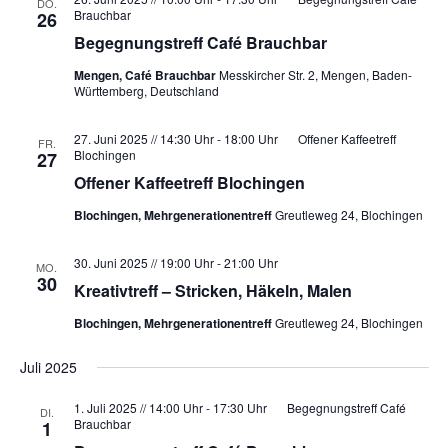
i
DO.
Brauchbar
26
g
Begegnungstreff Café Brauchbar
a
Mengen, Café Brauchbar
Messkircher Str. 2, Mengen, Baden-
t
Württemberg, Deutschland
i
27. Juni 2025 // 14:30 Uhr
-
18:00 Uhr
Offener Kaffeetreff
o
FR.
Blochingen
27
n
Offener Kaffeetreff Blochingen
Blochingen, Mehrgenerationentreff
Greutleweg 24, Blochingen
30. Juni 2025 // 19:00 Uhr
-
21:00 Uhr
MO.
30
Kreativtreff – Stricken, Häkeln, Malen
Blochingen, Mehrgenerationentreff
Greutleweg 24, Blochingen
Juli 2025
1. Juli 2025 // 14:00 Uhr
-
17:30 Uhr
Begegnungstreff Café
DI.
Brauchbar
1