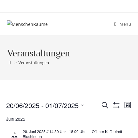
Menü
Veranstaltungen
>
Veranstaltungen
20/06/2025
 - 
01/07/2025
V
V
S
L
F
u
e
e
D
i
I
c
Juni 2025
r
L
s
a
r
h
T
a
t
t
a
E
20. Juni 2025 // 14:30 Uhr
-
18:00 Uhr
Offener Kaffeetreff
e
FR.
e
n
R
Blochingen
u