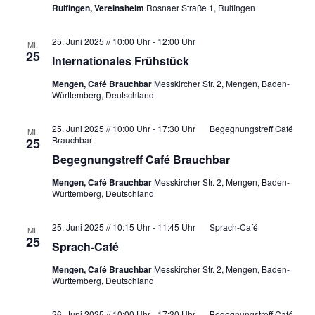
u
Rulfingen, Vereinsheim
Rosnaer Straße 1, Rulfingen
N
n
a
d
25. Juni 2025 // 10:00 Uhr
-
12:00 Uhr
MI.
v
25
Internationales Frühstück
A
i
n
g
Mengen, Café Brauchbar
Messkircher Str. 2, Mengen, Baden-
Württemberg, Deutschland
a
s
t
i
25. Juni 2025 // 10:00 Uhr
-
17:30 Uhr
Begegnungstreff Café
MI.
i
c
Brauchbar
25
o
Begegnungstreff Café Brauchbar
h
n
t
Mengen, Café Brauchbar
Messkircher Str. 2, Mengen, Baden-
Württemberg, Deutschland
e
n
25. Juni 2025 // 10:15 Uhr
-
11:45 Uhr
Sprach-Café
MI.
,
25
Sprach-Café
N
Mengen, Café Brauchbar
Messkircher Str. 2, Mengen, Baden-
a
Württemberg, Deutschland
v
26. Juni 2025 // 10:00 Uhr
-
17:30 Uhr
Begegnungstreff Café