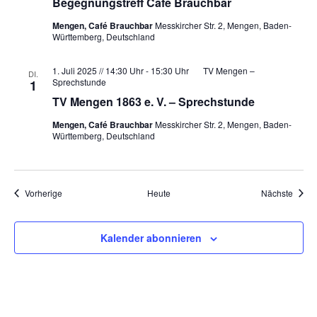
Begegnungstreff Café Brauchbar
Mengen, Café Brauchbar
Messkircher Str. 2, Mengen, Baden-
Württemberg, Deutschland
1. Juli 2025 // 14:30 Uhr
-
15:30 Uhr
TV Mengen –
DI.
Sprechstunde
1
TV Mengen 1863 e. V. – Sprechstunde
Mengen, Café Brauchbar
Messkircher Str. 2, Mengen, Baden-
Württemberg, Deutschland
Veranstaltungen
Veran
Vorherige
Heute
Nächste
Kalender abonnieren