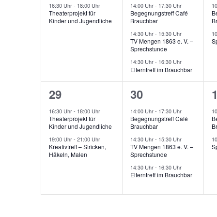
n
n
V
V
g
s
16:30 Uhr
-
18:00 Uhr
14:00 Uhr
-
17:30 Uhr
1
l
l
l
d
Theaterprojekt für
Begegnungstreff Café
B
t
a
,
,
,
e
e
i
Kinder und Jugendliche
Brauchbar
B
t
t
t
a
t
e
r
r
r
14:30 Uhr
-
15:30 Uhr
1
l
u
u
TV Mengen 1863 e. V. –
S
i
L
Sprechstunde
a
a
t
i
n
n
o
14:30 Uhr
-
16:30 Uhr
u
n
n
s
Elterntreff im Brauchbar
n
g
g
n
t
s
s
g
e
e
2
3
29
30
e
t
t
t
e
d
n
n
V
V
16:30 Uhr
-
18:00 Uhr
14:00 Uhr
-
17:30 Uhr
1
n
a
a
e
Theaterprojekt für
Begegnungstreff Café
B
,
,
,
e
e
S
Kinder und Jugendliche
Brauchbar
B
r
l
l
l
c
r
r
r
19:00 Uhr
-
21:00 Uhr
14:30 Uhr
-
15:30 Uhr
1
V
Kreativtreff – Stricken,
TV Mengen 1863 e. V. –
S
h
t
t
t
e
Häkeln, Malen
Sprechstunde
a
a
l
r
u
u
14:30 Uhr
-
16:30 Uhr
n
n
ü
Elterntreff im Brauchbar
a
n
n
s
s
s
n
s
g
g
s
t
t
t
e
t