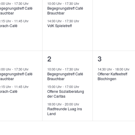
n
n
V
V
V
0:00 Uhr
-
17:30 Uhr
10:00 Uhr
-
17:30 Uhr
l
l
egegnungstreff Café
Begegnungstreff Café
,
e
e
e
rauchbar
Brauchbar
t
t
r
r
0:15 Uhr
-
11:45 Uhr
14:00 Uhr
-
17:30 Uhr
u
u
u
prach-Café
VdK Spieletreff
a
a
a
n
n
n
n
n
n
g
g
g
s
s
s
e
e
,
2
3
1
1
2
3
t
t
n
n
V
V
V
0:00 Uhr
-
17:30 Uhr
10:00 Uhr
-
17:30 Uhr
14:30 Uhr
-
18:00 Uhr
a
a
a
egegnungstreff Café
Begegnungstreff Café
Offener Kaffeetreff
,
e
e
e
rauchbar
Brauchbar
Blochingen
l
l
r
r
0:15 Uhr
-
11:45 Uhr
15:00 Uhr
-
17:00 Uhr
prach-Café
Offene Sozialberatung
t
t
der Caritas
a
a
a
u
u
u
18:00 Uhr
-
20:00 Uhr
n
n
n
Radfreunde Luag ins
n
n
n
Land
s
s
s
g
g
g
t
t