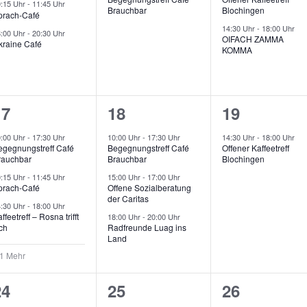
e
e
e
0:15 Uhr
-
11:45 Uhr
Brauchbar
Blochingen
t
t
prach-Café
r
r
14:30 Uhr
-
18:00 Uhr
8:00 Uhr
-
20:30 Uhr
u
u
u
OIFACH ZAMMA
kraine Café
KOMMA
a
a
a
n
n
n
n
n
n
g
g
g
s
s
s
e
,
,
4
3
1
17
18
19
t
t
n
V
V
V
0:00 Uhr
-
17:30 Uhr
10:00 Uhr
-
17:30 Uhr
14:30 Uhr
-
18:00 Uhr
a
a
a
egegnungstreff Café
Begegnungstreff Café
Offener Kaffeetreff
e
e
e
rauchbar
Brauchbar
Blochingen
l
l
r
r
0:15 Uhr
-
11:45 Uhr
15:00 Uhr
-
17:00 Uhr
prach-Café
Offene Sozialberatung
t
t
der Caritas
a
a
a
4:30 Uhr
-
18:00 Uhr
u
u
u
ffeetreff – Rosna trifft
18:00 Uhr
-
20:00 Uhr
n
n
n
ch
Radfreunde Luag ins
n
n
n
Land
s
s
s
 1 Mehr
g
g
g
t
t
e
,
e
2
2
0
24
25
26
a
a
a