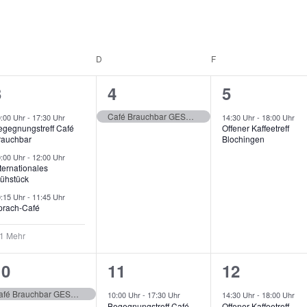
D
F
4
1
1
3
4
5
V
V
V
Café Brauchbar GESCHLOSSEN
0:00 Uhr
-
17:30 Uhr
14:30 Uhr
-
18:00 Uhr
egegnungstreff Café
Offener Kaffeetreff
e
e
e
rauchbar
Blochingen
r
r
0:00 Uhr
-
12:00 Uhr
ternationales
rühstück
a
a
a
0:15 Uhr
-
11:45 Uhr
n
n
n
prach-Café
s
s
s
 1 Mehr
t
t
3
1
2
10
11
12
a
a
a
V
V
V
Café Brauchbar GESCHLOSSEN
10:00 Uhr
-
17:30 Uhr
14:30 Uhr
-
18:00 Uhr
l
l
Begegnungstreff Café
Offener Kaffeetreff