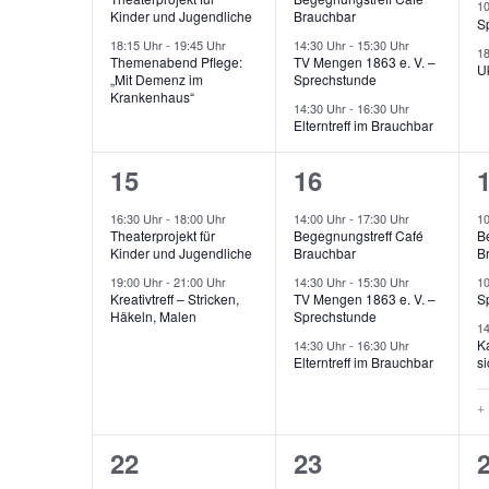
b
r
n
e
e
1
-
Kinder und Jugendliche
Brauchbar
t
t
t
S
e
a
d
E
r
r
r
18:15 Uhr
-
19:45 Uhr
14:30 Uhr
-
15:30 Uhr
1
u
u
n
Themenabend Pflege:
TV Mengen 1863 e. V. –
n
A
i
U
„Mit Demenz im
Sprechstunde
a
a
.
n
n
n
Krankenhaus“
s
n
14:30 Uhr
-
16:30 Uhr
S
n
n
g
Elterntreff im Brauchbar
t
s
g
g
u
a
s
s
a
i
c
,
e
2
3
15
16
b
l
c
t
t
t
h
e
n
V
V
16:30 Uhr
-
18:00 Uhr
14:00 Uhr
-
17:30 Uhr
1
t
h
e
a
a
f
Theaterprojekt für
Begegnungstreff Café
B
,
,
e
e
u
t
n
Kinder und Jugendliche
Brauchbar
B
e
l
l
l
a
n
e
r
r
r
19:00 Uhr
-
21:00 Uhr
14:30 Uhr
-
15:30 Uhr
1
l
Kreativtreff – Stricken,
TV Mengen 1863 e. V. –
S
t
t
t
c
g
n
d
Häkeln, Malen
Sprechstunde
a
a
1
h
u
u
e
e
,
Ka
14:30 Uhr
-
16:30 Uhr
n
n
V
Elterntreff im Brauchbar
si
r
n
N
n
n
e
s
s
w
a
+
r
g
g
i
t
t
t
v
a
r
e
e
1
3
22
23
i
a
a
n
d