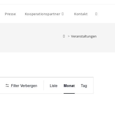
Presse
Kooperationspartner
Kontakt
>
Veranstaltungen
V
Filter Verbergen
Liste
Monat
Tag
e
r
a
n
s