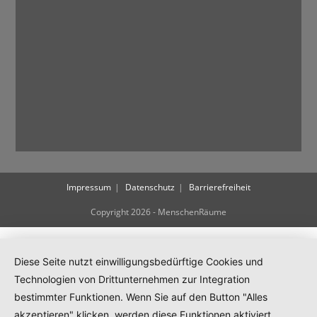
k
t
u
a
l
i
s
i
e
r
Impressum
Datenschutz
Barrierefreiheit
e
n
Copyright 2026 - MenschenRäume
Diese Seite nutzt einwilligungsbedürftige Cookies und
Technologien von Drittunternehmen zur Integration
bestimmter Funktionen. Wenn Sie auf den Button "Alles
akzeptieren" klicken, werden diese Funktionen aktiviert