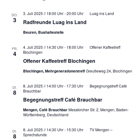
u
E
N
n
i
a
3. Juli 2025 // 18:00 Uhr
-
20:00 Uhr
Luag ins Land
DO.
d
3
n
v
Radfreunde Luag ins Land
A
g
i
Beuren, Bushaltestelle
a
n
g
b
a
s
4. Juli 2025 // 14:30 Uhr
-
18:00 Uhr
Offener Kaffeetreff
FR.
e
t
Blochingen
4
i
f
i
Offener Kaffeetreff Blochingen
c
e
o
h
Blochingen, Mehrgenerationentreff
Greutleweg 24, Blochingen
l
n
t
d
8. Juli 2025 // 14:00 Uhr
-
17:30 Uhr
Begegnungstreff Café
DI.
e
e
Brauchbar
8
n
r
Begegnungstreff Café Brauchbar
,
w
Mengen, Café Brauchbar
Messkircher Str. 2, Mengen, Baden-
i
N
Württemberg, Deutschland
r
a
d
8. Juli 2025 // 14:30 Uhr
-
15:30 Uhr
TV Mengen –
DI.
v
Sprechstunde
8
d