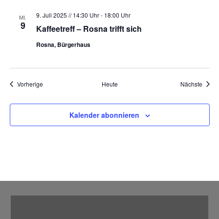
l
9. Juli 2025 // 14:30 Uhr
-
18:00 Uhr
MI.
t
9
Kaffeetreff – Rosna trifft sich
u
Rosna, Bürgerhaus
n
g
e
n
Veranstaltungen
Veran
Vorherige
Heute
Nächste
m
i
Kalender abonnieren
t
d
e
n
g
e
f
i
l