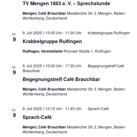
i
TV Mengen 1863 e. V. – Sprechstunde
i
g
e
Mengen, Café Brauchbar
Messkircher Str. 2, Mengen, Baden-
a
Württemberg, Deutschland
L
t
i
9. Juli 2025 // 10:00 Uhr
-
11:30 Uhr
Krabbelgruppe Rulfingen
MI.
i
s
9
Krabbelgruppe Rulfingen
t
o
e
Rulfingen, Vereinsheim
Rosnaer Straße 1, Rulfingen
n
d
9. Juli 2025 // 10:00 Uhr
-
17:30 Uhr
Begegnungstreff Café
e
MI.
Brauchbar
9
r
Begegnungstreff Café Brauchbar
V
e
Mengen, Café Brauchbar
Messkircher Str. 2, Mengen, Baden-
Württemberg, Deutschland
r
a
9. Juli 2025 // 10:15 Uhr
-
11:45 Uhr
Sprach-Café
MI.
n
9
Sprach-Café
s
Mengen, Café Brauchbar
Messkircher Str. 2, Mengen, Baden-
t
Württemberg, Deutschland
a