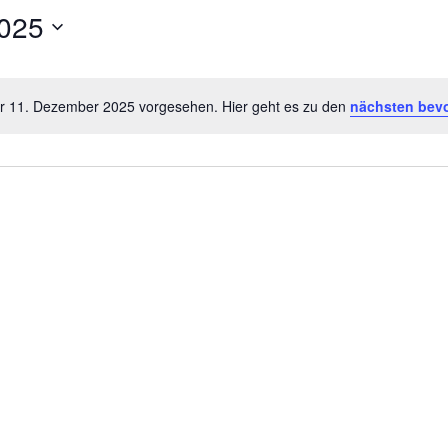
025
ür 11. Dezember 2025 vorgesehen. Hier geht es zu den
nächsten bev
H
i
n
w
e
i
s