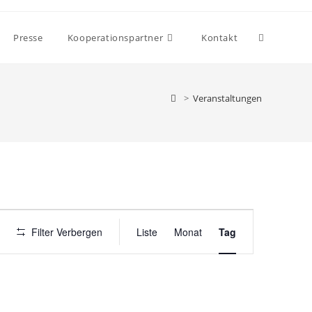
Presse
Kooperationspartner
Kontakt
>
Veranstaltungen
V
Filter Verbergen
Liste
Monat
Tag
e
r
a
n
s