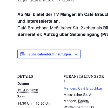
13. Juni 2028 // 14:30 Uhr
-
15:30 Uhr
Ab Mai bietet der TV Mengen im Café Brauc
und Interessierte an.
Café Brauchbar, Meßkircher Str. 2 (ehemals B
Barrierefrei: Aufzug über Seiteneingang (Pr
Zum Kalender hinzufügen
DETAILS
VERANSTALTUNGSOR
T
Datum:
Mengen, Café Brauchbar
13. Juni 2028
Messkircher Str. 2
Zeit:
Mengen
,
Baden-
14:30 Uhr - 15:30 Uhr
Württemberg
88512