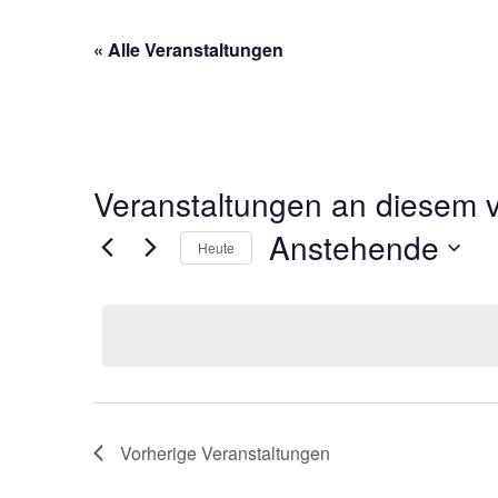
« Alle Veranstaltungen
Veranstaltungen an diesem v
Anstehende
Heute
D
a
t
u
m
w
ä
Vorherige
Veranstaltungen
h