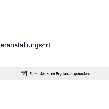
eranstaltungsort
Es wurden keine Ergebnisse gefunden.
H
i
n
w
e
i
s