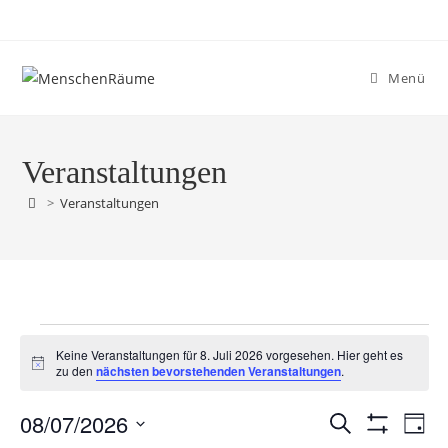
Menü
Veranstaltungen
>
Veranstaltungen
Keine Veranstaltungen für 8. Juli 2026 vorgesehen. Hier geht es
H
zu den
nächsten bevorstehenden Veranstaltungen
.
i
n
08/07/2026
w
V
V
S
T
e
F
u
e