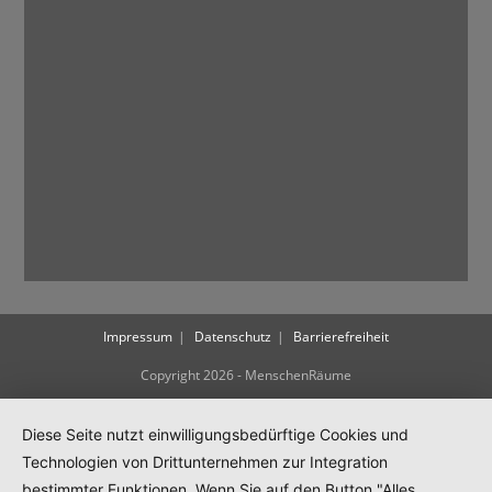
N
a
v
i
g
a
t
i
o
n
Impressum
Datenschutz
Barrierefreiheit
Copyright 2026 - MenschenRäume
Diese Seite nutzt einwilligungsbedürftige Cookies und
Technologien von Drittunternehmen zur Integration
bestimmter Funktionen. Wenn Sie auf den Button "Alles