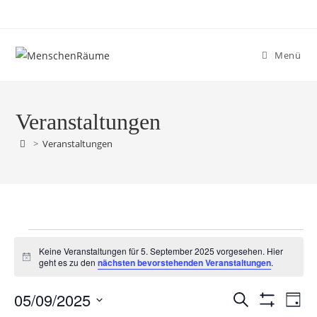
Menü
Veranstaltungen
>
Veranstaltungen
Keine Veranstaltungen für 5. September 2025 vorgesehen. Hier
H
geht es zu den
nächsten bevorstehenden Veranstaltungen
.
i
n
05/09/2025
w
V
V
S
T
e
F
u
e