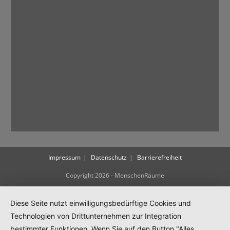
N
a
v
i
g
a
t
i
o
n
Impressum
Datenschutz
Barrierefreiheit
Copyright 2026 - MenschenRäume
Diese Seite nutzt einwilligungsbedürftige Cookies und
Technologien von Drittunternehmen zur Integration
bestimmter Funktionen. Wenn Sie auf den Button "Alles