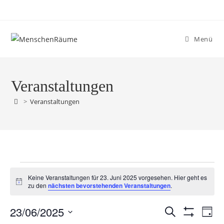
Menü
Veranstaltungen
>
Veranstaltungen
Keine Veranstaltungen für 23. Juni 2025 vorgesehen. Hier geht es
H
zu den
nächsten bevorstehenden Veranstaltungen
.
i
n
23/06/2025
w
V
V
S
T
e
F
u
e