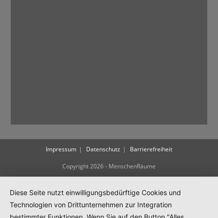
N
a
v
i
g
a
t
i
o
n
Impressum
Datenschutz
Barrierefreiheit
Copyright 2026 - MenschenRäume
Diese Seite nutzt einwilligungsbedürftige Cookies und
Technologien von Drittunternehmen zur Integration
bestimmter Funktionen. Wenn Sie auf den Button "Alles