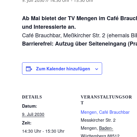
9. Juli 2030 // 14:30 Uhr
-
15:30 Uhr
Ab Mai bietet der TV Mengen im Café Brauc
und Interessierte an.
Café Brauchbar, Meßkircher Str. 2 (ehemals B
Barrierefrei: Aufzug über Seiteneingang (Pr
Zum Kalender hinzufügen
DETAILS
VERANSTALTUNGSOR
T
Datum:
Mengen, Café Brauchbar
9. Juli 2030
Messkircher Str. 2
Zeit:
Mengen
,
Baden-
14:30 Uhr - 15:30 Uhr
Württemberg
88512