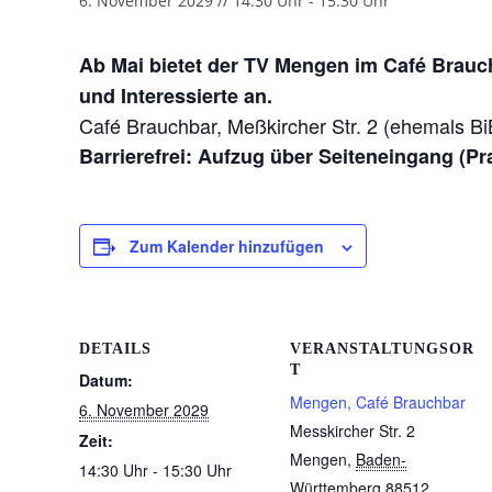
6. November 2029 // 14:30 Uhr
-
15:30 Uhr
Ab Mai bietet der TV Mengen im Café Brauc
und Interessierte an.
Café Brauchbar, Meßkircher Str. 2 (ehemals B
Barrierefrei: Aufzug über Seiteneingang (Pr
Zum Kalender hinzufügen
DETAILS
VERANSTALTUNGSOR
T
Datum:
Mengen, Café Brauchbar
6. November 2029
Messkircher Str. 2
Zeit:
Mengen
,
Baden-
14:30 Uhr - 15:30 Uhr
Württemberg
88512