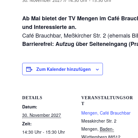
30. November 2027 // 14:30 Uhr
-
15:30 Uhr
Ab Mai bietet der TV Mengen im Café Brauc
und Interessierte an.
Café Brauchbar, Meßkircher Str. 2 (ehemals B
Barrierefrei: Aufzug über Seiteneingang (Pr
Zum Kalender hinzufügen
DETAILS
VERANSTALTUNGSOR
T
Datum:
Mengen, Café Brauchbar
30. November 2027
Messkircher Str. 2
Zeit:
Mengen
,
Baden-
14:30 Uhr - 15:30 Uhr
Württemberg
88512