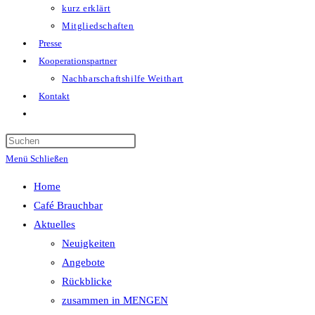
kurz erklärt
Mitgliedschaften
Presse
Kooperationspartner
Nachbarschaftshilfe Weithart
Kontakt
Website-
Suche
Press
umschalten
Escape
Menü
Schließen
to
Home
close
Café Brauchbar
the
Aktuelles
search
Neuigkeiten
panel.
Angebote
Rückblicke
zusammen in MENGEN