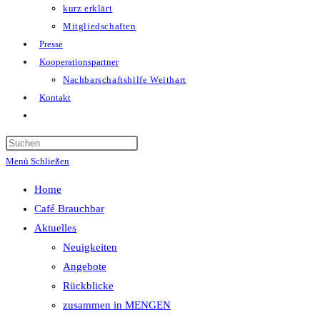
kurz erklärt
Mitgliedschaften
Presse
Kooperationspartner
Nachbarschaftshilfe Weithart
Kontakt
Website-
Suche
Press
umschalten
Escape
Menü
Schließen
to
Home
close
Café Brauchbar
the
Aktuelles
search
Neuigkeiten
panel.
Angebote
Rückblicke
zusammen in MENGEN