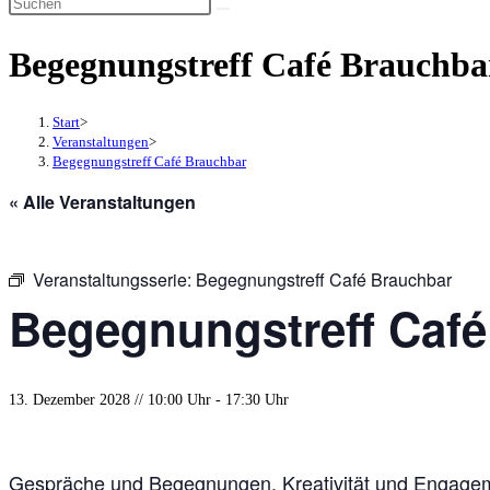
Diese
umschalten
Website
Begegnungstreff Café Brauchba
durchsuchen
Start
>
Veranstaltungen
>
Begegnungstreff Café Brauchbar
« Alle Veranstaltungen
Veranstaltungsserie:
Begegnungstreff Café Brauchbar
Begegnungstreff Café
13. Dezember 2028 // 10:00 Uhr
-
17:30 Uhr
Gespräche und Begegnungen, Kreativität und Engageme