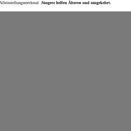
 Alleinstellungsmerkmal:
Jüngere helfen Älteren und umgekehrt.