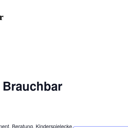
r
 Brauchbar
nt, Beratung, Kinderspielecke.