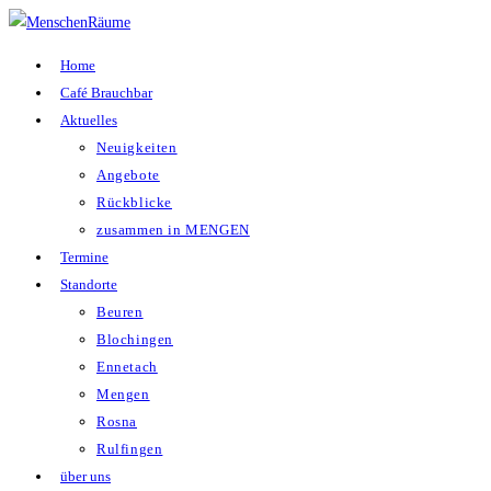
Zum
Inhalt
Home
springen
Café Brauchbar
Aktuelles
Neuigkeiten
Angebote
Rückblicke
zusammen in MENGEN
Termine
Standorte
Beuren
Blochingen
Ennetach
Mengen
Rosna
Rulfingen
über uns