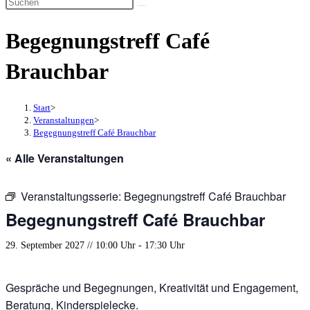
Diese
umschalten
Website
Begegnungstreff Café
durchsuchen
Brauchbar
Start
>
Veranstaltungen
>
Begegnungstreff Café Brauchbar
« Alle Veranstaltungen
Veranstaltungsserie:
Begegnungstreff Café Brauchbar
Begegnungstreff Café Brauchbar
29. September 2027 // 10:00 Uhr
-
17:30 Uhr
Gespräche und Begegnungen, Kreativität und Engagement,
Beratung, Kinderspielecke.