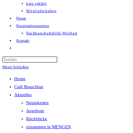
kurz erklärt
Mitgliedschaften
Presse
Kooperationspartner
Nachbarschaftshilfe Weithart
Kontakt
Website-
Suche
Press
umschalten
Escape
Menü
Schließen
to
Home
close
Café Brauchbar
the
Aktuelles
search
Neuigkeiten
panel.
Angebote
Rückblicke
zusammen in MENGEN