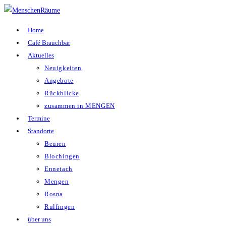
Zum
Inhalt
Home
springen
Café Brauchbar
Aktuelles
Neuigkeiten
Angebote
Rückblicke
zusammen in MENGEN
Termine
Standorte
Beuren
Blochingen
Ennetach
Mengen
Rosna
Rulfingen
über uns