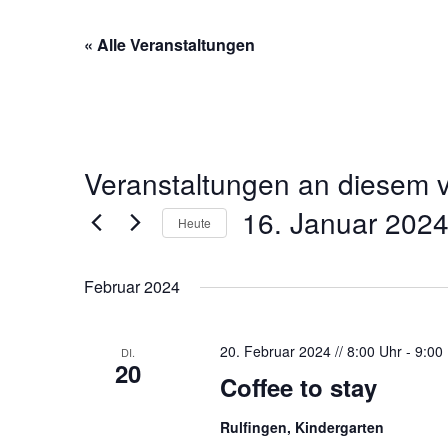
« Alle Veranstaltungen
Veranstaltungen an diesem v
16. Januar 202
Heute
D
a
Februar 2024
t
u
20. Februar 2024 // 8:00 Uhr
-
9:00
DI.
m
20
w
Coffee to stay
ä
Rulfingen, Kindergarten
h