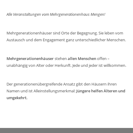
e
n
Alle Veranstaltungen vom Mehrgenerationenhaus Mengen!
,
N
Mehrgenerationenhäuser sind Orte der Begegnung. Sie leben vom
a
Austausch und dem Engagement ganz unterschiedlicher Menschen.
v
i
Mehrgenerationenhäuser
stehen
allen Menschen
offen –
g
unabhängig von Alter oder Herkunft. Jede und jeder ist willkommen.
a
t
Der generationenübergreifende Ansatz gibt den Häusern ihren
i
Namen und ist Alleinstellungsmerkmal:
Jüngere helfen Älteren und
o
umgekehrt.
n