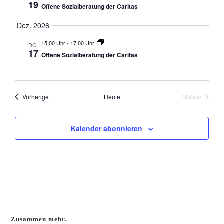
19
n
Offene Sozialberatung der Caritas
i
S
c
Dez. 2026
u
h
15:00 Uhr
-
17:00 Uhr
t
DO.
c
17
Offene Sozialberatung der Caritas
e
h
n
e
-
u
N
Veranstaltungen
Vorherige
Heute
Nächste
n
Veranstaltun
a
d
v
Kalender abonnieren
A
i
n
g
a
s
t
i
i
c
o
h
n
t
Zusammen mehr.