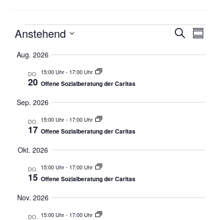
Anstehend
V
V
S
Z
u
e
e
D
u
c
Aug. 2026
r
s
a
r
h
a
a
t
15:00 Uhr
-
17:00 Uhr
a
DO.
e
20
m
n
u
Offene Sozialberatung der Caritas
n
m
s
m
s
Sep. 2026
e
t
a
n
t
a
15:00 Uhr
-
17:00 Uhr
u
DO.
f
17
a
l
Offene Sozialberatung der Caritas
s
a
l
t
w
s
Okt. 2026
u
t
s
ä
n
u
15:00 Uhr
-
17:00 Uhr
u
h
DO.
15
n
g
Offene Sozialberatung der Caritas
l
n
g
A
e
g
Nov. 2026
n
n
e
15:00 Uhr
-
17:00 Uhr
s
DO.
.