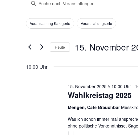
B
e
i
r
t
a
Veranstaltung Kategorie
Veranstaltungsorte
t
F
D
n
e
i
a
S
s
s
l
15. November 2
Heute
c
t
Ä
t
h
D
n
a
e
l
a
d
10:00 Uhr
l
r
ü
t
e
t
s
u
r
u
s
15. November 2025 // 10:00 Uhr
-
1
m
n
n
Wahlkreistag 2025
e
w
d
g
l
ä
e
Mengen, Café Brauchbar
Messkirc
w
e
h
r
o
n
l
Was ich schon immer mal ansprech
F
r
ohne politische Vorkenntnisse. Sage
e
S
o
t
[…]
n
r
u